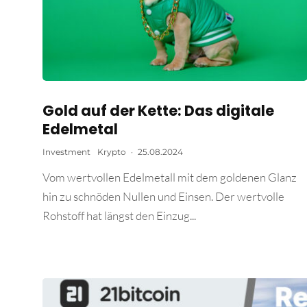
Gold auf der Kette: Das digitale
Edelmetal
Investment
Krypto
·
25.08.2024
Vom wertvollen Edelmetall mit dem goldenen Glanz
hin zu schnöden Nullen und Einsen. Der wertvolle
Rohstoff hat längst den Einzug...